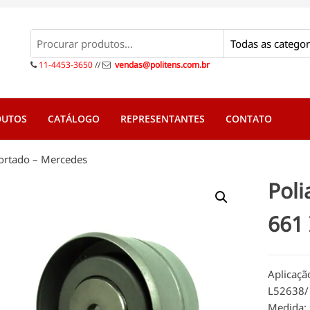
s
s
11-4453-3650
//
vendas@politens.com.br
DUTOS
CATÁLOGO
REPRESENTANTES
CONTATO
portado – Mercedes
Poli
661
Aplicaçã
L52638/
Medida: