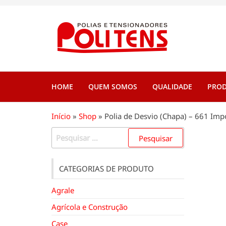
Pular
para
Politen
Polias e
o
tensionadore
conteúdo
HOME
QUEM SOMOS
QUALIDADE
PRO
Início
»
Shop
»
Polia de Desvio (Chapa) – 661 Im
Pesquisar
por:
CATEGORIAS DE PRODUTO
Agrale
Agrícola e Construção
Case