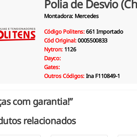
Polia de Desvio (C
Montadora:
Mercedes
Código Politens:
661 Importado
Cód Original:
0005500833
Nytron:
1126
Dayco:
Gates:
Outros Códigos:
Ina F110849-1
ças com garantia!”
dutos relacionados