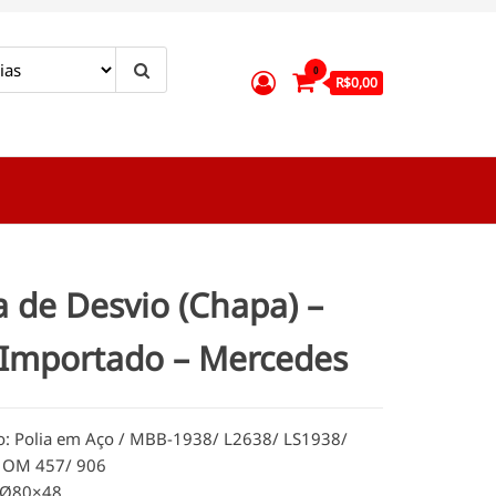
0
R$0,00
a de Desvio (Chapa) –
 Importado – Mercedes
o: Polia em Aço / MBB-1938/ L2638/ LS1938/
 OM 457/ 906
 Ø80×48