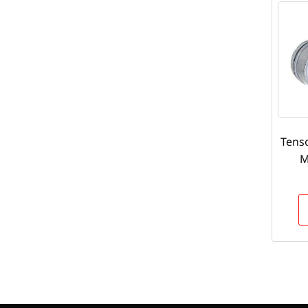
Tens
M