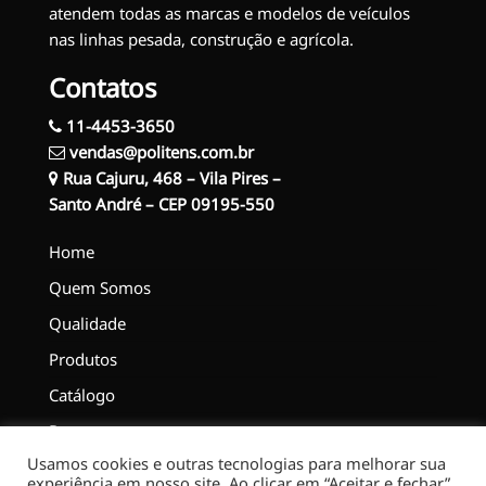
atendem todas as marcas e modelos de veículos
nas linhas pesada, construção e agrícola.
Contatos
11-4453-3650
vendas@politens.com.br
Rua Cajuru, 468 – Vila Pires –
Santo André – CEP 09195-550
Home
Quem Somos
Qualidade
Produtos
Catálogo
Representantes
Usamos cookies e outras tecnologias para melhorar sua
Contato
experiência em nosso site. Ao clicar em “Aceitar e fechar”,