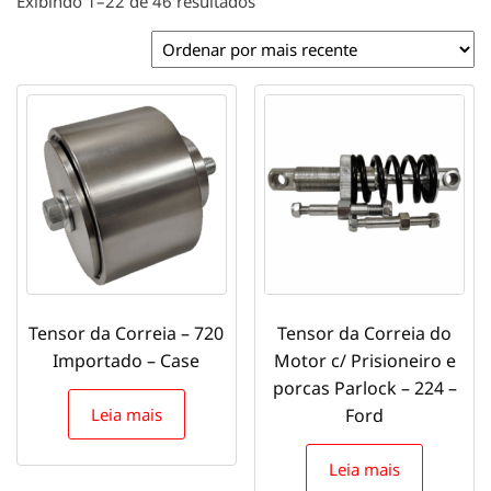
Classificado
Exibindo 1–22 de 46 resultados
por
mais
recente
Tensor da Correia – 720
Tensor da Correia do
Importado – Case
Motor c/ Prisioneiro e
porcas Parlock – 224 –
Leia mais
Ford
Leia mais