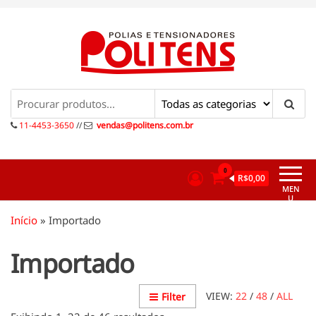
Pular
para
o
conteúdo
Politens
Polias e tensionadores
11-4453-3650
//
vendas@politens.com.br
0
R$0,00
MEN
U
Início
»
Importado
Importado
VIEW:
22
/
48
/
ALL
Filter