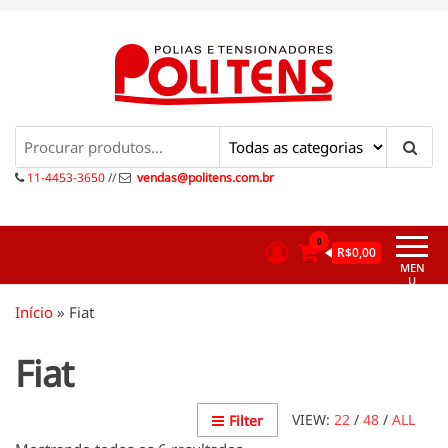
Pular
para
o
conteúdo
Politens
Polias e tensionadores
11-4453-3650
//
vendas@politens.com.br
0
R$0,00
MEN
U
Início
»
Fiat
Fiat
VIEW:
22
/
48
/
ALL
Filter