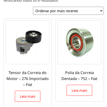
Classificado
Mostrando todos os 6 resultados
por
mais
recente
Tensor da Correia do
Polia da Correia
Motor – 276 Importado
Dentada – 752 – Fiat
– Fiat
Leia mais
Leia mais