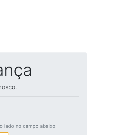
ança
nosco.
ao lado no campo abaixo