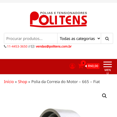
Pular
para
o
conteúdo
Politens
Polias e tensionadores
11-4453-3650
//
vendas@politens.com.br
0
R$0,00
MEN
U
Início
»
Shop
»
Polia da Correia do Motor – 665 – Fiat