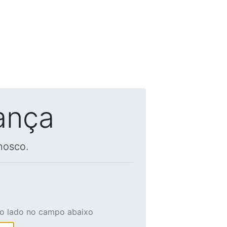
ança
nosco.
ao lado no campo abaixo