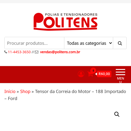
Pular
para
o
conteúdo
Politens
Polias e tensionadores
11-4453-3650
//
vendas@politens.com.br
0
R$0,00
MEN
U
Início
»
Shop
»
Tensor da Correia do Motor – 188 Importado
– Ford