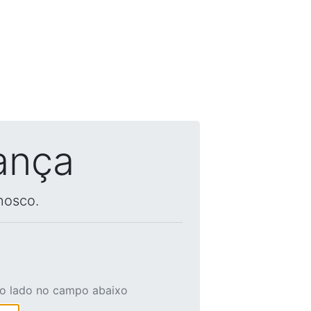
ança
nosco.
ao lado no campo abaixo