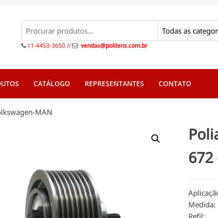
s
s
11-4453-3650
//
vendas@politens.com.br
DUTOS
CATÁLOGO
REPRESENTANTES
CONTATO
 Volkswagen-MAN
Poli
672
Aplicaçã
Medida:
Refil: