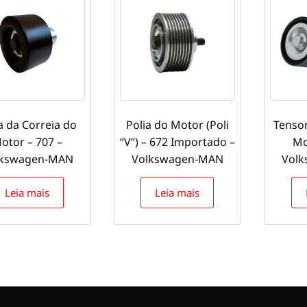
a da Correia do
Polia do Motor (Poli
Tensor
otor – 707 –
“V”) – 672 Importado –
Mo
lkswagen-MAN
Volkswagen-MAN
Vol
Leia mais
Leia mais