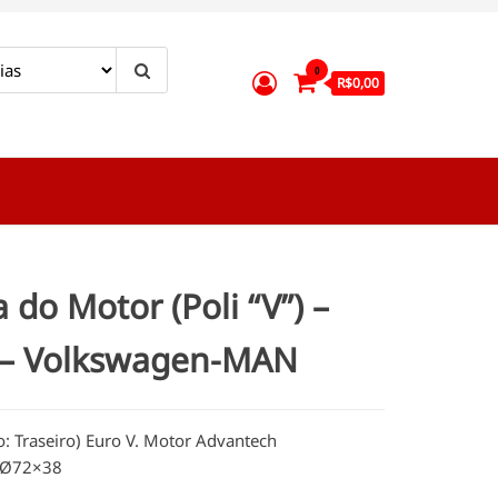
0
R$0,00
a do Motor (Poli “V”) –
 – Volkswagen-MAN
o: Traseiro) Euro V. Motor Advantech
 Ø72×38