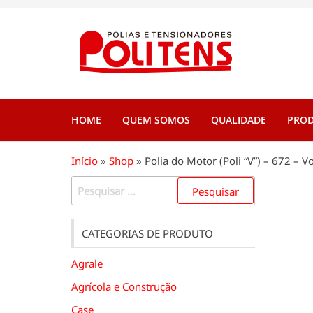
Pular
para
Politen
Polias e
o
tensionadore
conteúdo
HOME
QUEM SOMOS
QUALIDADE
PRO
Início
»
Shop
»
Polia do Motor (Poli “V”) – 672 –
Pesquisar
por:
CATEGORIAS DE PRODUTO
Agrale
Agrícola e Construção
Case