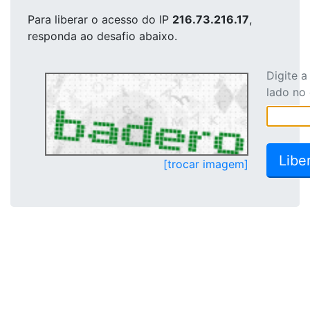
Para liberar o acesso
do IP
216.73.216.17
,
responda ao desafio abaixo.
Digite 
lado no
[trocar imagem]