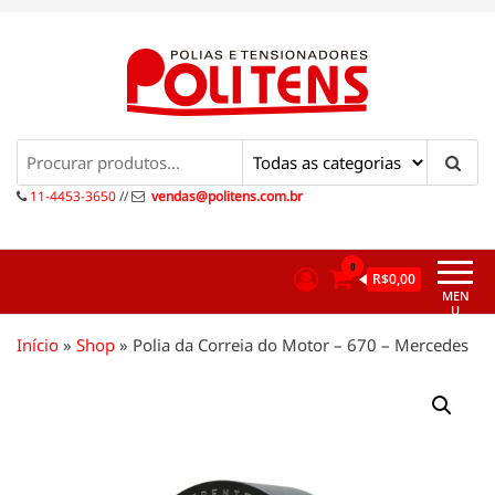
Pular
para
o
conteúdo
Politens
Polias e tensionadores
11-4453-3650
//
vendas@politens.com.br
0
R$0,00
MEN
U
Início
»
Shop
»
Polia da Correia do Motor – 670 – Mercedes