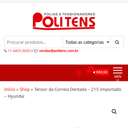
Pular
para
o
conteúdo
Politens
Polias e tensionadores
11-4453-3650
//
vendas@politens.com.br
0
R$0,00
MEN
U
Início
»
Shop
»
Tensor da Correia Dentada – 215 Importado
– Hyundai