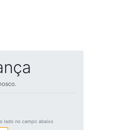
ança
nosco.
ao lado no campo abaixo