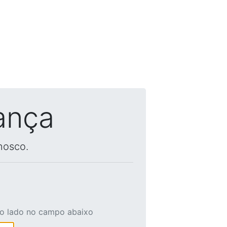
ança
nosco.
ao lado no campo abaixo