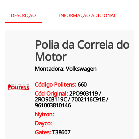
DESCRIÇÃO
INFORMAÇÃO ADICIONAL
Polia da Correia do
Motor
Montadora:
Volkswagen
Código Politens:
660
Cód Original:
2PO903119 /
2RO903119C / 7002116C91E /
961003810146
Nytron:
Dayco:
Gates:
T38607