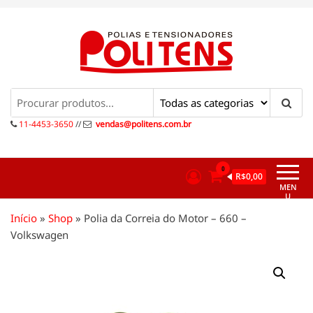
Pular
para
o
conteúdo
Politens
Polias e tensionadores
11-4453-3650
//
vendas@politens.com.br
0
R$0,00
MEN
U
Início
»
Shop
»
Polia da Correia do Motor – 660 –
Volkswagen