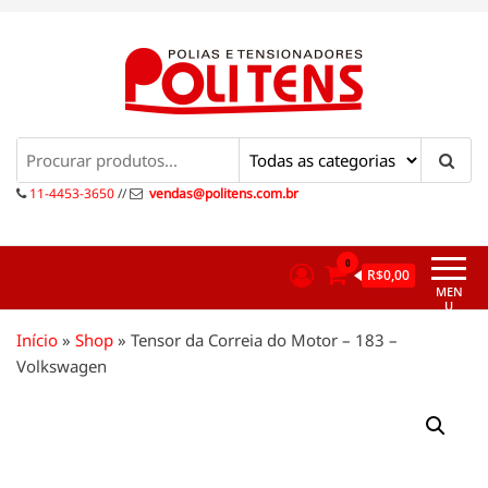
Pular
para
o
conteúdo
Politens
Polias e tensionadores
11-4453-3650
//
vendas@politens.com.br
0
R$0,00
MEN
U
Início
»
Shop
»
Tensor da Correia do Motor – 183 –
Volkswagen