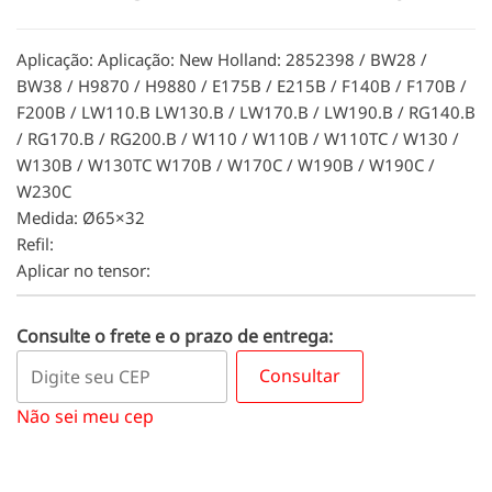
Aplicação: Aplicação: New Holland: 2852398 / BW28 /
BW38 / H9870 / H9880 / E175B / E215B / F140B / F170B /
F200B / LW110.B LW130.B / LW170.B / LW190.B / RG140.B
/ RG170.B / RG200.B / W110 / W110B / W110TC / W130 /
W130B / W130TC W170B / W170C / W190B / W190C /
W230C
Medida: Ø65×32
Refil:
Aplicar no tensor:
Consulte o frete e o prazo de entrega:
Consultar
Não sei meu cep