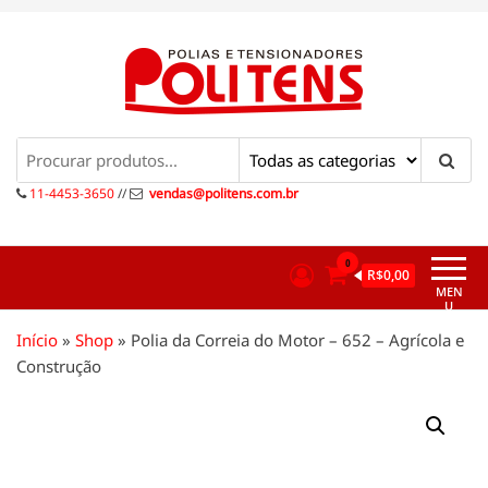
Pular
para
o
conteúdo
Politens
Polias e tensionadores
11-4453-3650
//
vendas@politens.com.br
0
R$0,00
MEN
U
Início
»
Shop
»
Polia da Correia do Motor – 652 – Agrícola e
Construção