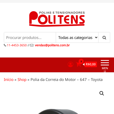
Pular
para
o
conteúdo
Politens
Polias e tensionadores
11-4453-3650
//
vendas@politens.com.br
0
R$0,00
MEN
U
Início
»
Shop
»
Polia da Correia do Motor – 647 – Toyota