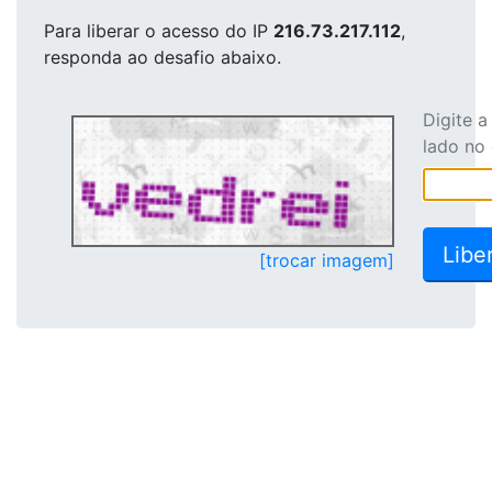
Para liberar o acesso
do IP
216.73.217.112
,
responda ao desafio abaixo.
Digite 
lado no
[trocar imagem]